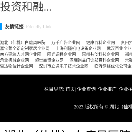
投资和融...
友情链接
Friendly Link
湖北（仙桃）白癜风医院
万千广告企业网
健康百科企业网
贵阳
嘉宝莱全铝定制家居企业网
上海利懂机电设备企业网
武汉百业企业
南方建筑人才网企业网
阳光课程企业网
惠州共创科技企业网
郑
承业机械企业网
超世商贸企业网
深圳尚益门诊部百科企业网
常
雷达物位计企业网
深圳市立通电子技术企业网
临沂网络优化公司企
栏目导航:
首页
|
企业查询
|
企业推广
|
企业
2023 版权所有 © 湖北